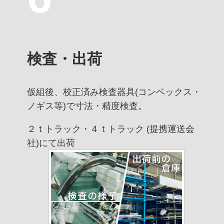
検査・出荷
仮組後、校正済み検査器具(コンベックス・
ノギス等)で寸法・精度検査。
２ｔトラック・４ｔトラック (提携運送会
社)にて出荷