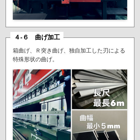
４-６ 曲げ加工
箱曲げ、Ｒ突き曲げ、独自加工した刃による
特殊形状の曲げ。