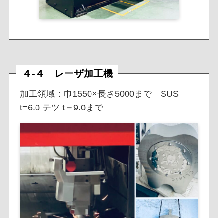
４-４ レーザ加工機
加工領域：巾1550×長さ5000まで SUS
t=6.0 テツ t＝9.0まで